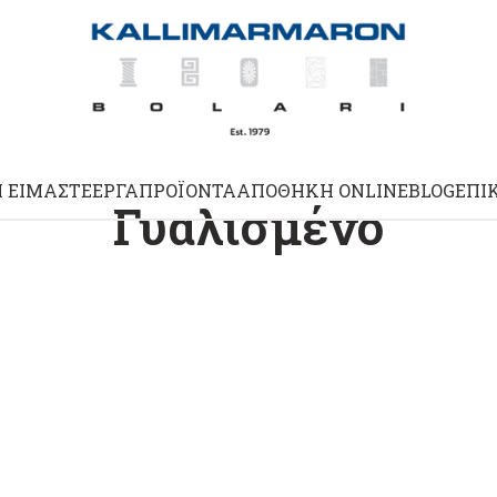
Ί ΕΊΜΑΣΤΕ
ΈΡΓΑ
ΠΡΟΪΌΝΤΑ
ΑΠΟΘΉΚΗ ONLINE
BLOG
ΕΠΙ
Γυαλισμένο