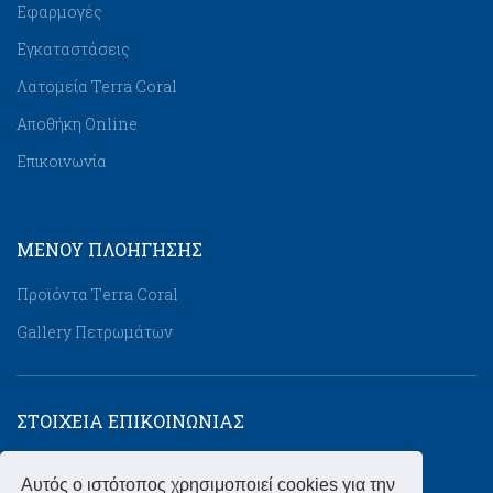
Εφαρμογές
Εγκαταστάσεις
Λατομεία Terra Coral
Αποθήκη Online
Επικοινωνία
ΜΕΝΟΥ ΠΛΟΉΓΗΣΗΣ
Προϊόντα Τerra Coral
Gallery Πετρωμάτων
ΣΤΟΙΧΕΙΑ ΕΠΙΚΟΙΝΩΝΙΑΣ
Διεύθυνση:
Βιομηχανική Περιοχή Λακκώματος
Αυτός ο ιστότοπος χρησιμοποιεί cookies για την
Χαλκιδική, ΤΚ: 63080