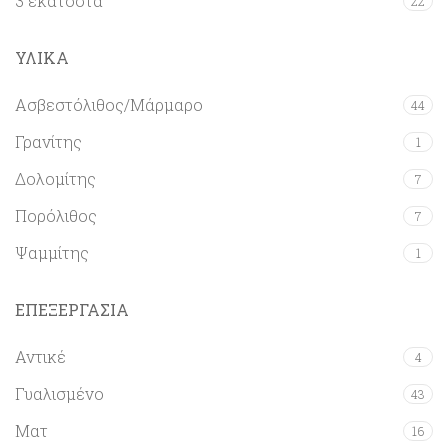
3 εκατοστά
22
ΥΛΙΚΑ
Ασβεστόλιθος/Μάρμαρο
44
Γρανίτης
1
Δολομίτης
7
Πορόλιθος
7
Ψαμμίτης
1
ΕΠΕΞΕΡΓΑΣΙΑ
Αντικέ
4
Γυαλισμένο
43
Ματ
16