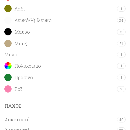
Λαδί
1
Λευκό/Ημίλευκο
24
Μαύρο
3
Μπεζ
21
Μπλε
1
Πολύχρωμο
1
Πράσινο
1
Ροζ
7
ΠΑΧΟΣ
2 εκατοστά
40