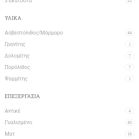
3 εκατοστά
22
ΥΛΙΚΑ
Ασβεστόλιθος/Μάρμαρο
44
Γρανίτης
1
Δολομίτης
7
Πορόλιθος
7
Ψαμμίτης
1
ΕΠΕΞΕΡΓΑΣΙΑ
Αντικέ
4
Γυαλισμένο
43
Ματ
16