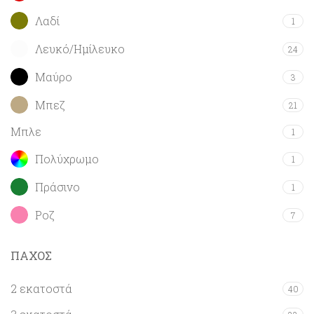
Λαδί
1
Λευκό/Ημίλευκο
24
Μαύρο
3
Μπεζ
21
Μπλε
1
Πολύχρωμο
1
Πράσινο
1
Ροζ
7
ΠΑΧΟΣ
2 εκατοστά
40