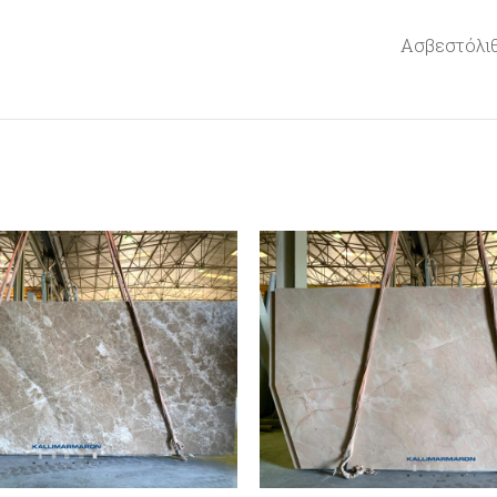
Ασβεστόλι