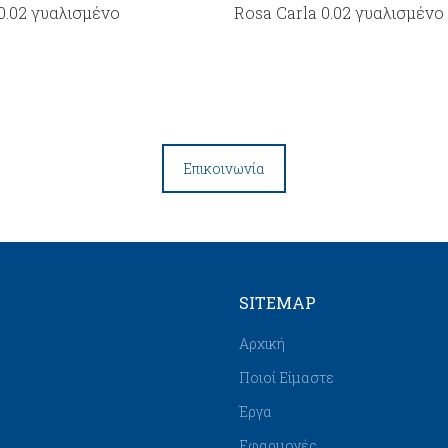
.02 γυαλισμένο
Rosa Carla 0.02 γυαλισμένο
Επικοινωνία
SITEMAP
Αρχική
Ποιοί Είμαστε
Έργα
Εφαρμογές