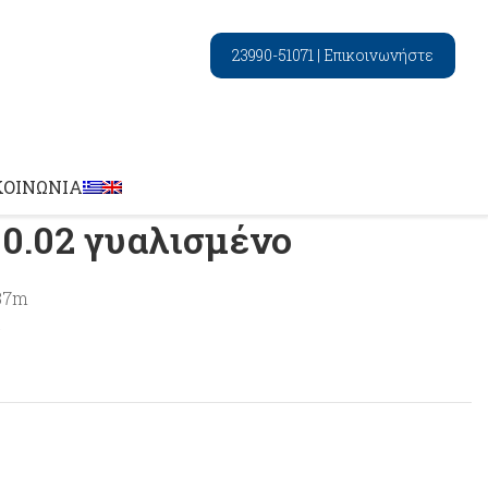
23990-51071
|
Επικοινωνήστε
ne
Sugar White 0.02 γυαλισμένο
ΚΟΙΝΩΝΊΑ
 0.02 γυαλισμένο
87m
²