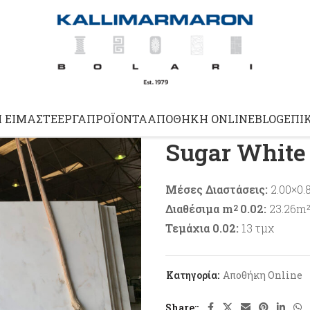
Αρχική σελίδα
Αποθήκη Onli
Ί ΕΊΜΑΣΤΕ
ΈΡΓΑ
ΠΡΟΪΌΝΤΑ
ΑΠΟΘΉΚΗ ONLINE
BLOG
ΕΠΙ
Sugar White
Μέσες Διαστάσεις:
2.00×0.
Διαθέσιμα m
0.02:
23.26m
2
Τεμάχια 0.02:
13 τμχ
Κατηγορία:
Αποθήκη Online
Share: