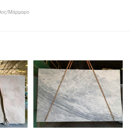
θος/Μάρμαρο