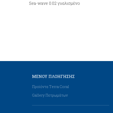
Sea-wave 0.02 γυαλισμένο
ΜΕΝΟΥ ΠΛΟΉΓΗΣΗΣ
Προϊόντα Τerra Coral
Gallery Πετρωμάτων